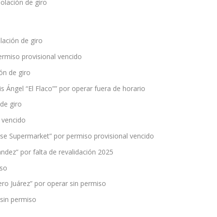
olación de giro
lación de giro
permiso provisional vencido
ón de giro
Ángel “El Flaco”” por operar fuera de horario
de giro
l vencido
ouse Supermarket” por permiso provisional vencido
andez” por falta de revalidación 2025
iso
o Juárez” por operar sin permiso
 sin permiso