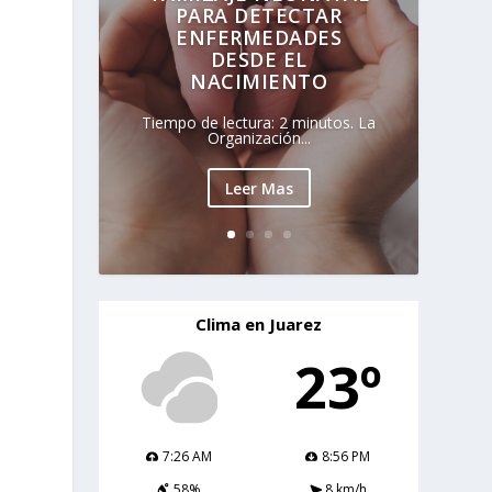
PARA DETECTAR
ENFERMEDADES
DESDE EL
NACIMIENTO
Tiempo de lectura: 2 minutos. La
Organización...
Leer Mas
Clima en Juarez
23º
7:26 AM
8:56 PM
58%
8 km/h