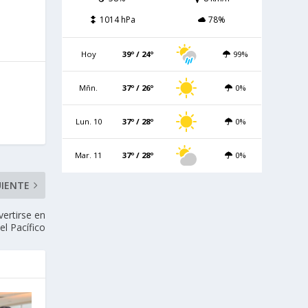
1014 hPa
78%
Hoy
39º / 24º
99%
Mñn.
37º / 26º
0%
Lun. 10
37º / 28º
0%
Mar. 11
37º / 28º
0%
UIENTE
vertirse en
el Pacífico