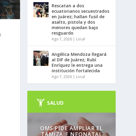
Rescatan a dos
ecuatorianos secuestrados
en Juárez; hallan fusil de
asalto, pistola y dos
menores quedan bajo
resguardo
3
Ago 7, 2026
|
Local
Angélica Mendoza llegará
al DIF de Juárez; Rubí
Enríquez le entrega una
institución fortalecida
Ago 7, 2026
|
Local
SALUD
OMS PIDE AMPLIAR EL
TAMIZAJE NEONATAL