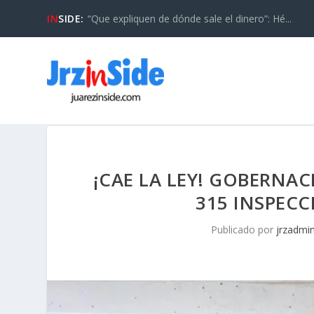
IN
SIDE:
“Que expliquen de dónde sale el dinero”: Hé...
¡CAE LA LEY! GOBERNA
315 INSPEC
Publicado por
jrzadmi