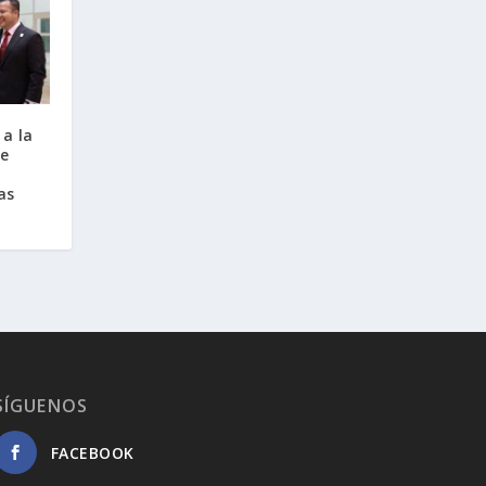
a la
de
as
SÍGUENOS
FACEBOOK