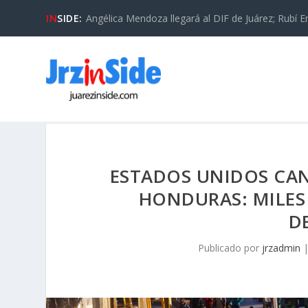
IN
SIDE:
Angélica Mendoza llegará al DIF de Juárez; Rubí En
ESTADOS UNIDOS CAN
HONDURAS: MILES
D
Publicado por
jrzadmin