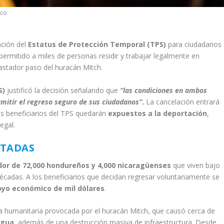
ico
ación del
Estatus de Protección Temporal (TPS)
para ciudadanos
 permitido a miles de personas residir y trabajar legalmente en
vastador paso del huracán Mitch.
S)
justificó la decisión señalando que
“las condiciones en ambos
mitir el regreso seguro de sus ciudadanos”
.
La cancelación entrará
los beneficiarios del TPS quedarán
expuestos a la deportación
,
egal.
CTADAS
dor de 72,000 hondureños y 4,000 nicaragüenses
que viven bajo
cadas. A los beneficiarios que decidan regresar voluntariamente se
oyo económico de mil dólares
.
a humanitaria provocada por el huracán Mitch, que causó cerca de
agua
, además de una destrucción masiva de infraestructura. Desde