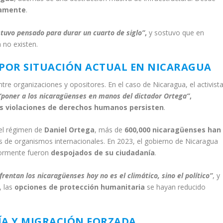
camente
.
stuvo pensado para durar un cuarto de siglo”
,
y sostuvo que en
 no existen.
 POR SITUACIÓN ACTUAL EN NICARAGUA
re organizaciones y opositores. En el caso de Nicaragua, el activist
“poner a los nicaragüenses en manos del dictador Ortega”
,
las violaciones de derechos humanos persisten
.
 el régimen de
Daniel Ortega
, más de
600,000 nicaragüenses han
s de organismos internacionales. En 2023, el gobierno de Nicaragua
iormente fueron
despojados de su ciudadanía
.
rentan los nicaragüenses hoy no es el climático, sino el político”
, y
, las
opciones de protección humanitaria
se hayan reducido
ÍA Y MIGRACIÓN FORZADA