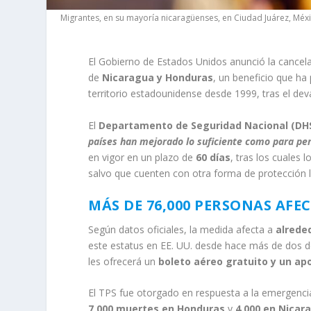
Migrantes, en su mayoría nicaragüenses, en Ciudad Juárez, Méx
El Gobierno de Estados Unidos anunció la cancel
de
Nicaragua y Honduras
, un beneficio que ha
territorio estadounidense desde 1999, tras el de
El
Departamento de Seguridad Nacional (DH
países han mejorado lo suficiente como para per
en vigor en un plazo de
60 días
, tras los cuales 
salvo que cuenten con otra forma de protección l
MÁS DE 76,000 PERSONAS AFE
Según datos oficiales, la medida afecta a
alrede
este estatus en EE. UU. desde hace más de dos dé
les ofrecerá un
boleto aéreo gratuito y un ap
El TPS fue otorgado en respuesta a la emergenci
7,000 muertes en Honduras
y
4,000 en Nicar