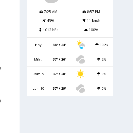
7:25 AM
8:57 PM
43%
11 km/h
1012 hPa
100%
Hoy
38º / 24º
100%
Mñn.
37º / 26º
2%
n
Dom. 9
37º / 28º
0%
Lun. 10
37º / 29º
0%
0