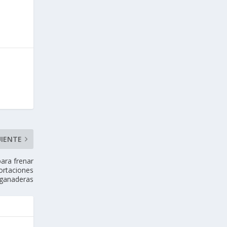
UIENTE
para frenar
ortaciones
ganaderas