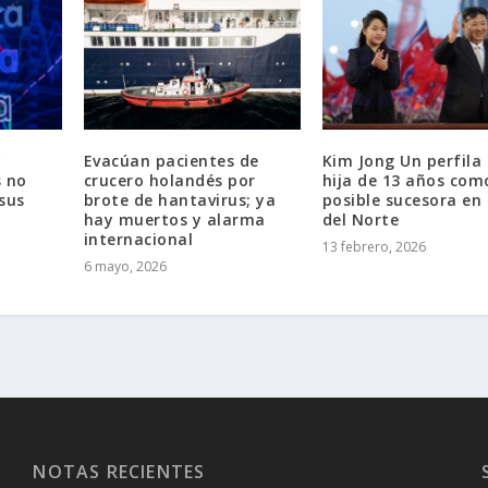
y
Evacúan pacientes de
Kim Jong Un perfila 
s no
crucero holandés por
hija de 13 años com
sus
brote de hantavirus; ya
posible sucesora en
hay muertos y alarma
del Norte
internacional
13 febrero, 2026
6 mayo, 2026
NOTAS RECIENTES