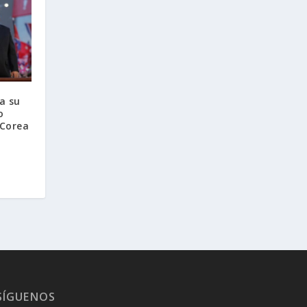
a su
o
 Corea
SÍGUENOS