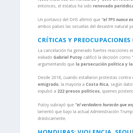
entonces, el estatus ha sido
renovado periódi
Un portavoz del DHS afirmó que
“el TPS nunca e
ambos países las secuelas del desastre natural ya
CRÍTICAS Y PREOCUPACIONES
La cancelación ha generado fuertes reacciones ent
exiliado
Gabriel Putoy
calificó la decisión como
argumentando que
la persecución política y 
Desde 2018, cuando estallaron protestas contra
emigrado
, la mayoría a
Costa Rica
, según dato
expulsó a
222 presos políticos
, quienes poster
Putoy subrayó que
“el verdadero huracán que enf
lamentó que bajo la actual Administración Trump
drásticamente.
HONDURAS: VIOLENCIA, SEQU