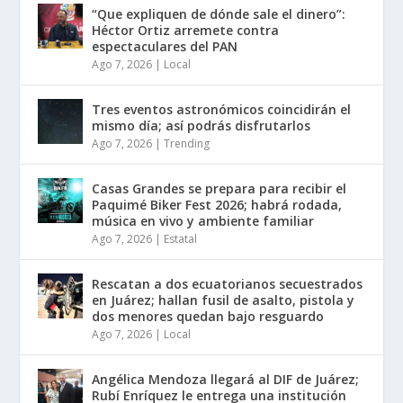
“Que expliquen de dónde sale el dinero”:
Héctor Ortiz arremete contra
espectaculares del PAN
Ago 7, 2026
|
Local
Tres eventos astronómicos coincidirán el
mismo día; así podrás disfrutarlos
Ago 7, 2026
|
Trending
Casas Grandes se prepara para recibir el
Paquimé Biker Fest 2026; habrá rodada,
música en vivo y ambiente familiar
Ago 7, 2026
|
Estatal
Rescatan a dos ecuatorianos secuestrados
en Juárez; hallan fusil de asalto, pistola y
dos menores quedan bajo resguardo
Ago 7, 2026
|
Local
Angélica Mendoza llegará al DIF de Juárez;
Rubí Enríquez le entrega una institución