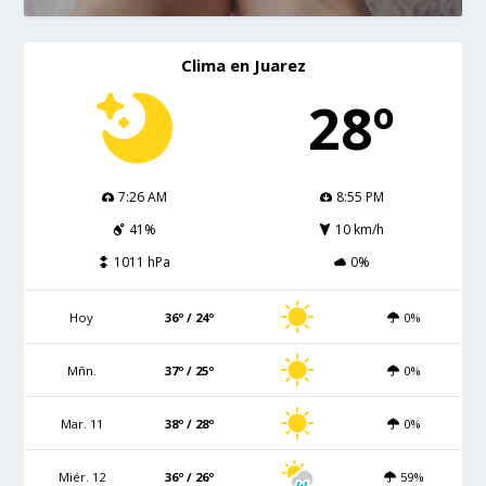
Clima en Juarez
28º
7:26 AM
8:55 PM
41%
10 km/h
1011 hPa
0%
Hoy
36º / 24º
0%
Mñn.
37º / 25º
0%
Mar. 11
38º / 28º
0%
Miér. 12
36º / 26º
59%