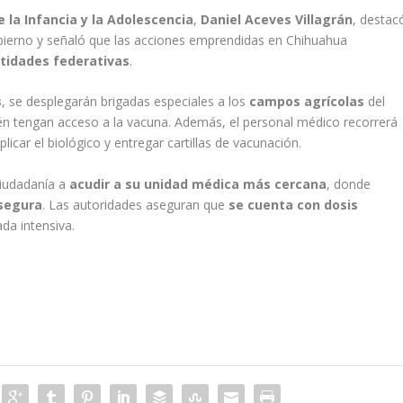
e la Infancia y la Adolescencia
,
Daniel Aceves Villagrán
, destac
obierno y señaló que las acciones emprendidas en Chihuahua
ntidades federativas
.
s
, se desplegarán brigadas especiales a los
campos agrícolas
del
n tengan acceso a la vacuna. Además, el personal médico recorrerá
licar el biológico y entregar cartillas de vacunación.
ciudadanía a
acudir a su unidad médica más cercana
, donde
 segura
. Las autoridades aseguran que
se cuenta con dosis
da intensiva.