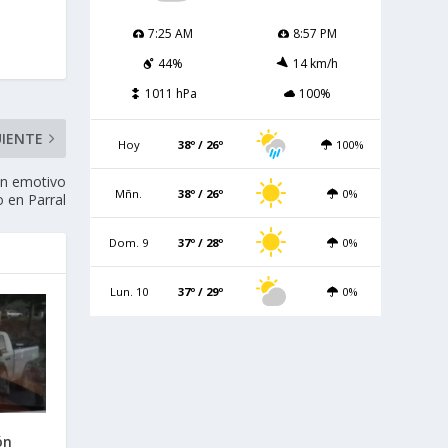
7:25 AM
8:57 PM
44%
14 km/h
1011 hPa
100%
UIENTE
Hoy
38º / 26º
100%
con emotivo
Mñn.
38º / 26º
0%
o en Parral
Dom. 9
37º / 28º
0%
Lun. 10
37º / 29º
0%
ón