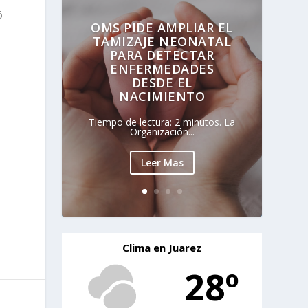
ó
OMS PIDE AMPLIAR EL
TAMIZAJE NEONATAL
PARA DETECTAR
ENFERMEDADES
DESDE EL
NACIMIENTO
Tiempo de lectura: 2 minutos. La
Organización...
Leer Mas
Clima en Juarez
28º