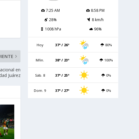
7:25 AM
8:58 PM
28%
8 km/h
1008 hPa
96%
Hoy
37º / 26º
80%
UIENTE
Mñn.
38º / 23º
100%
acional en
dad Juárez
Sáb. 8
37º / 25º
0%
Dom. 9
37º / 27º
0%