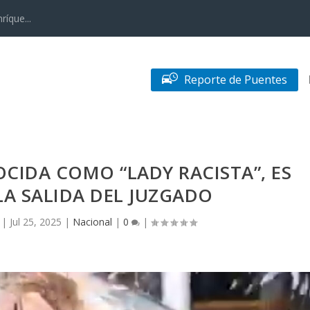
ríque...
Reporte de Puentes
CIDA COMO “LADY RACISTA”, ES
LA SALIDA DEL JUZGADO
|
Jul 25, 2025
|
Nacional
|
0
|