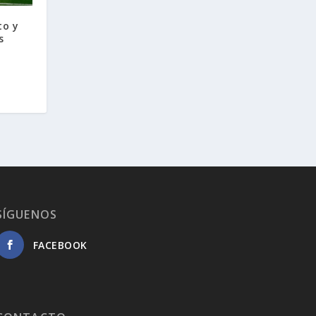
to y
s
a
SÍGUENOS
FACEBOOK