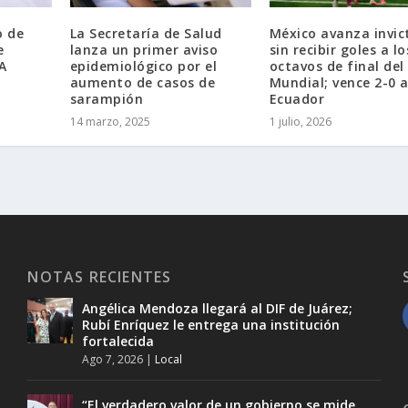
o de
La Secretaría de Salud
México avanza invic
e
lanza un primer aviso
sin recibir goles a lo
A
epidemiológico por el
octavos de final del
aumento de casos de
Mundial; vence 2-0 
sarampión
Ecuador
14 marzo, 2025
1 julio, 2026
NOTAS RECIENTES
Angélica Mendoza llegará al DIF de Juárez;
Rubí Enríquez le entrega una institución
fortalecida
Ago 7, 2026
|
Local
“El verdadero valor de un gobierno se mide