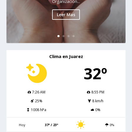
Organización...
Leer Mas
Clima en Juarez
32º
7:26 AM
8:55 PM
25%
8 km/h
1008 hPa
0%
Hoy
37º / 23º
0%