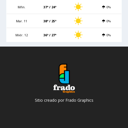
Mñn.
37º / 24º
0%
Mar. 11
38º / 25º
0%
Miér. 12
36º / 27º
0%
Sitio creado por Frado Graphics