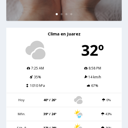
Clima en Juarez
32º
7:25 AM
8:58 PM
35%
14 km/h
1010 hPa
67%
Hoy
40º / 26º
0%
Mñn.
39º / 24º
43%
Sáb. 8
37º / 28º
36%