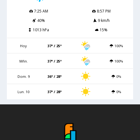
7:25 AM
8:57 PM
40%
9 km/h
1013 hPa
15%
Hoy
37º / 25º
100%
Mñn.
37º / 25º
100%
Dom. 9
36º / 28º
0%
Lun. 10
37º / 28º
0%