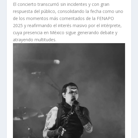
El concierto transcurrió sin incidentes y con gran
respuesta del público, consolidando la fecha como uno
de los momentos más comentados de la FENAPO
2025 y reafirmando el interés masivo por el intérprete,
cuya presencia en México sigue generando debate y
atrayendo multitudes.