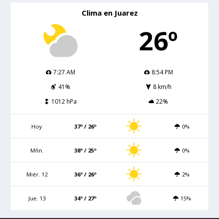
Clima en Juarez
26º
7:27 AM
8:54 PM
41%
8 km/h
1012 hPa
22%
Hoy
37º / 26º
0%
Mñn.
38º / 25º
0%
Miér. 12
36º / 26º
2%
Jue. 13
34º / 27º
15%