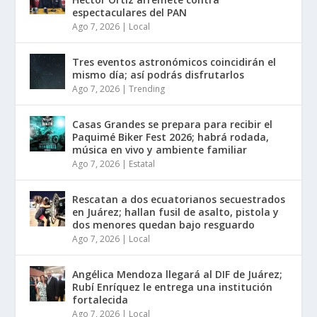
espectaculares del PAN
Ago 7, 2026
|
Local
Tres eventos astronómicos coincidirán el
mismo día; así podrás disfrutarlos
Ago 7, 2026
|
Trending
Casas Grandes se prepara para recibir el
Paquimé Biker Fest 2026; habrá rodada,
música en vivo y ambiente familiar
Ago 7, 2026
|
Estatal
Rescatan a dos ecuatorianos secuestrados
en Juárez; hallan fusil de asalto, pistola y
dos menores quedan bajo resguardo
Ago 7, 2026
|
Local
Angélica Mendoza llegará al DIF de Juárez;
Rubí Enríquez le entrega una institución
fortalecida
Ago 7, 2026
|
Local