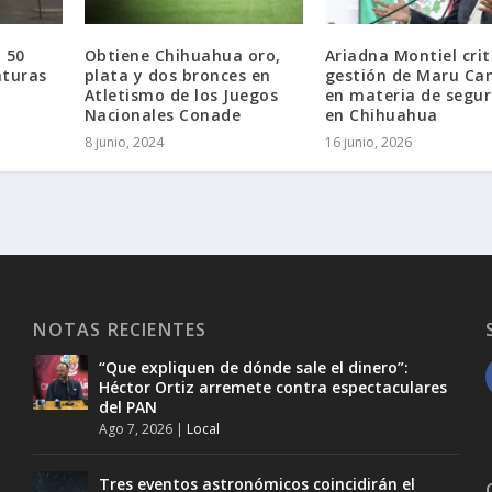
 50
Obtiene Chihuahua oro,
Ariadna Montiel crit
aturas
plata y dos bronces en
gestión de Maru C
Atletismo de los Juegos
en materia de segu
Nacionales Conade
en Chihuahua
8 junio, 2024
16 junio, 2026
NOTAS RECIENTES
“Que expliquen de dónde sale el dinero”:
Héctor Ortiz arremete contra espectaculares
del PAN
Ago 7, 2026
|
Local
Tres eventos astronómicos coincidirán el