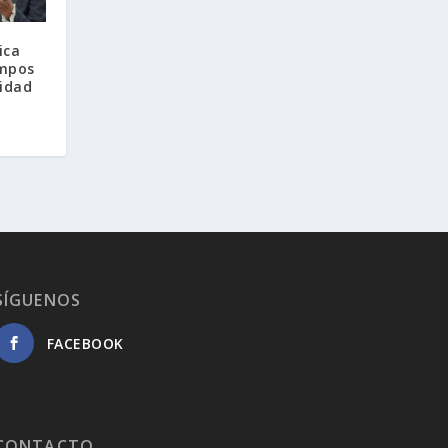
ica
ampos
ridad
SÍGUENOS
FACEBOOK
CONTACTO