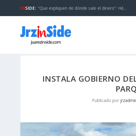
IN
SIDE:
“Que expliquen de dónde sale el dinero”: Hé...
INSTALA GOBIERNO DE
PARQ
Publicado por
jrzadmi