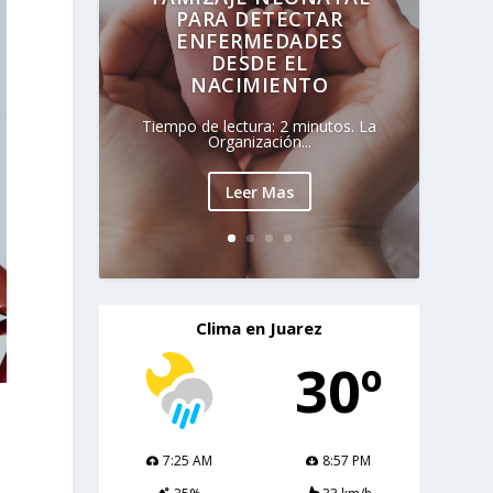
PARA DETECTAR
ENFERMEDADES
DESDE EL
NACIMIENTO
Tiempo de lectura: 2 minutos. La
Organización...
Leer Mas
Clima en Juarez
30º
7:25 AM
8:57 PM