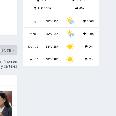
35%
33 km/h
1007 hPa
4%
Hoy
37º / 25º
100%
Mñn.
37º / 25º
100%
Dom. 9
36º / 28º
0%
UIENTE
Lun. 10
37º / 28º
0%
 reúnen en
 y cárteles