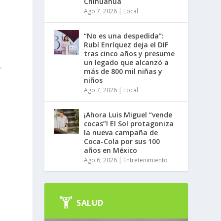
Chihuahua
Ago 7, 2026
|
Local
“No es una despedida”:
Rubí Enríquez deja el DIF
tras cinco años y presume
un legado que alcanzó a
r
más de 800 mil niñas y
niños
Ago 7, 2026
|
Local
¡Ahora Luis Miguel “vende
cocas”! El Sol protagoniza
la nueva campaña de
Coca-Cola por sus 100
años en México
Ago 6, 2026
|
Entretenimiento
SALUD