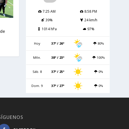
7:25 AM
8:58 PM
39%
24 km/h
1014 hPa
97%
 de
Hoy
37º / 26º
80%
Mñn.
38º / 23º
100%
Sáb. 8
37º / 25º
0%
Dom. 9
37º / 27º
0%
SÍGUENOS