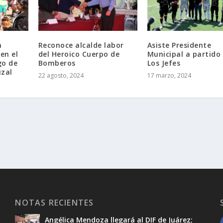
n
Reconoce alcalde labor
Asiste Presidente
en el
del Heroico Cuerpo de
Municipal a partido
go de
Bomberos
Los Jefes
izal
22 agosto, 2024
17 marzo, 2024
NOTAS RECIENTES
Angélica Mendoza llegará al DIF de Juárez;