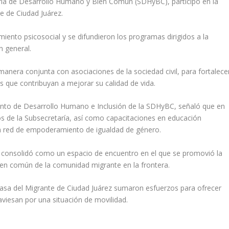
aría de Desarrollo Humano y Bien Común (SDHyBC), participó en la
e de Ciudad Juárez.
iento psicosocial y se difundieron los programas dirigidos a la
n general.
anera conjunta con asociaciones de la sociedad civil, para fortalece
s que contribuyan a mejorar su calidad de vida.
ento de Desarrollo Humano e Inclusión de la SDHyBC, señaló que en
itos de la Subsecretaría, así como capacitaciones en educación
 la red de empoderamiento de igualdad de género.
se consolidó como un espacio de encuentro en el que se promovió la
 bien común de la comunidad migrante en la frontera.
Casa del Migrante de Ciudad Juárez sumaron esfuerzos para ofrecer
aviesan por una situación de movilidad.