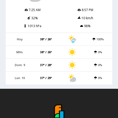
7:25 AM
8:57 PM
32%
10 km/h
1013 hPa
98%
Hoy
38º / 26º
100%
Mñn.
38º / 26º
0%
Dom. 9
37º / 28º
0%
Lun. 10
37º / 29º
0%