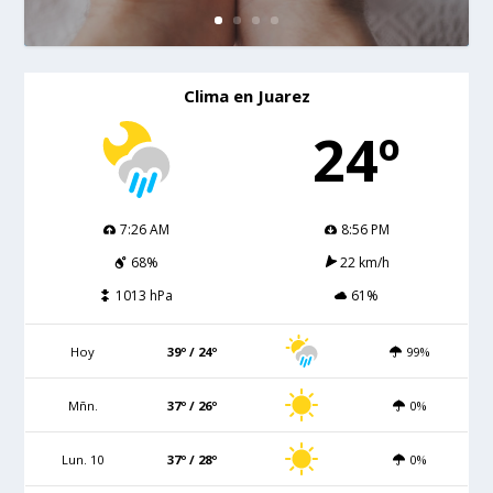
Clima en Juarez
24º
7:26 AM
8:56 PM
68%
22 km/h
1013 hPa
61%
Hoy
39º / 24º
99%
Mñn.
37º / 26º
0%
Lun. 10
37º / 28º
0%