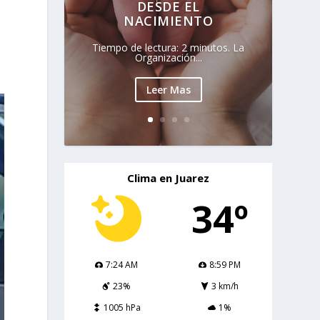
DESDE EL
NACIMIENTO
Tiempo de lectura: 2 minutos. La
Organización...
Leer Mas
Clima en Juarez
34º
7:24 AM
8:59 PM
23%
3 km/h
1005 hPa
1%