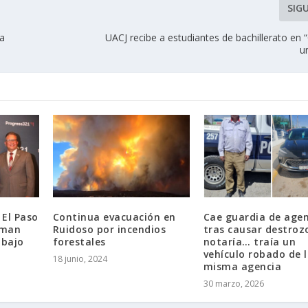
SIG
la
UACJ recibe a estudiantes de bachillerato en
u
 El Paso
Continua evacuación en
Cae guardia de agen
rman
Ruidoso por incendios
tras causar destroz
abajo
forestales
notaría… traía un
vehículo robado de 
18 junio, 2024
misma agencia
30 marzo, 2026