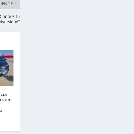
UIENTE
 “Conoce tu
niversidad”
cia
os en
la