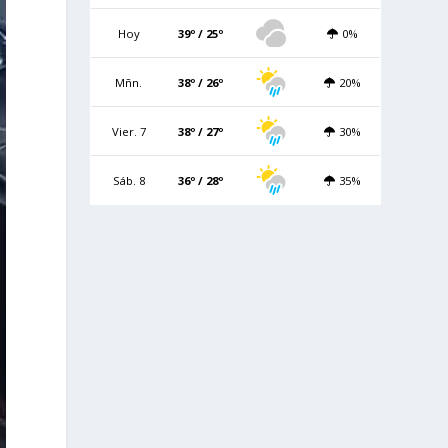
Hoy
39º / 25º
0%
Mñn.
38º / 26º
20%
Vier. 7
38º / 27º
30%
Sáb. 8
36º / 28º
35%