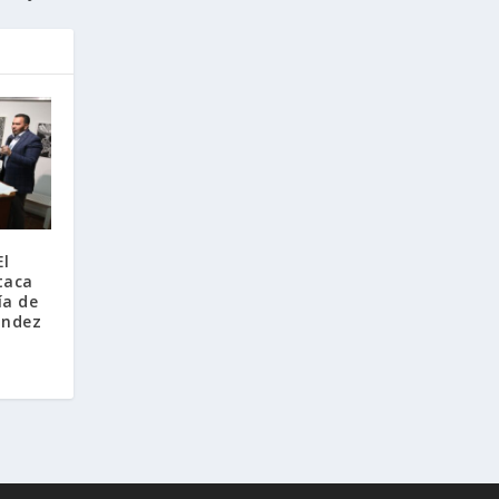
El
taca
ía de
ández