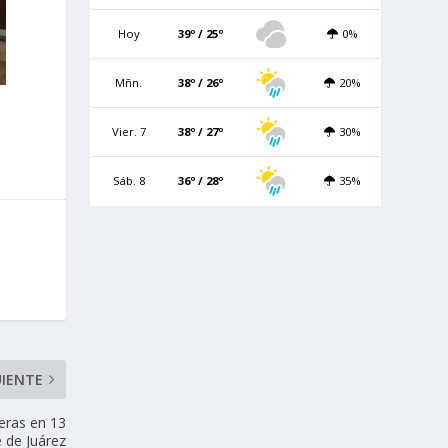
Hoy
39º / 25º
0%
Mñn.
38º / 26º
20%
Vier. 7
38º / 27º
30%
Sáb. 8
36º / 28º
35%
UIENTE
eras en 13
e de Juárez