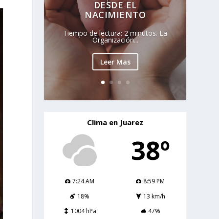
DESDE EL
NACIMIENTO
Tiempo de lectura: 2 minutos. La
Organización...
Leer Mas
Clima en Juarez
38º
7:24 AM
8:59 PM
18%
13 km/h
1004 hPa
47%