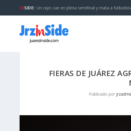
IN
SIDE:
Un rayo cae en plena semifinal y mata a futbolista 
FIERAS DE JUÁREZ A
Publicado por
jrzadmi