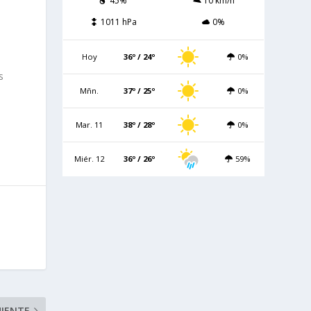
45%
10 km/h
1011 hPa
0%
Hoy
36º / 24º
0%
s
Mñn.
37º / 25º
0%
Mar. 11
38º / 28º
0%
Miér. 12
36º / 26º
59%
UIENTE