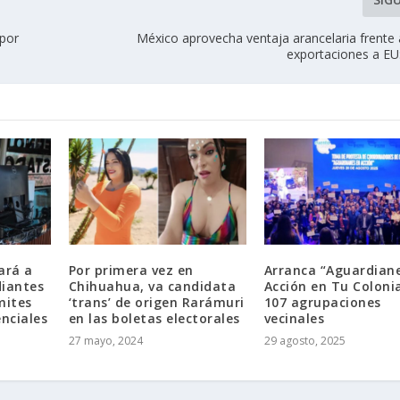
 por
México aprovecha ventaja arancelaria frente 
exportaciones a EU
ará a
Por primera vez en
Arranca “Aguardian
diantes
Chihuahua, va candidata
Acción en Tu Coloni
mites
‘trans’ de origen Rarámuri
107 agrupaciones
enciales
en las boletas electorales
vecinales
27 mayo, 2024
29 agosto, 2025