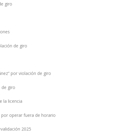
de giro
iones
lación de giro
únez” por violación de giro
 de giro
 la licencia
por operar fuera de horario
revalidación 2025