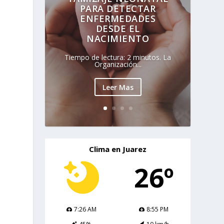
PARA DETECTAR
ENFERMEDADES
DESDE EL
NACIMIENTO
Tiempo de lectura: 2 minutos. La
Organización...
Leer Mas
Clima en Juarez
26º
7:26 AM
8:55 PM