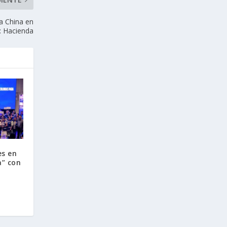
a China en
: Hacienda
es en
a” con