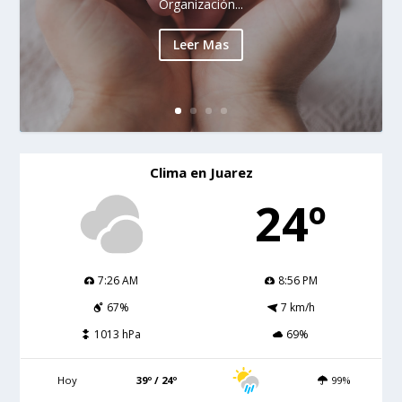
Organización...
Leer Mas
Clima en Juarez
24º
7:26 AM
8:56 PM
67%
7 km/h
1013 hPa
69%
Hoy
39º / 24º
99%