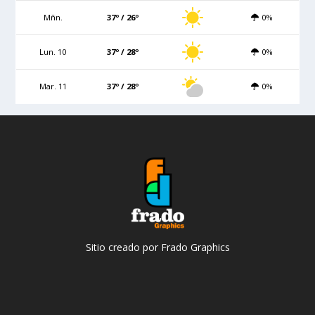
Mñn.
37º / 26º
0%
Lun. 10
37º / 28º
0%
Mar. 11
37º / 28º
0%
Sitio creado por Frado Graphics