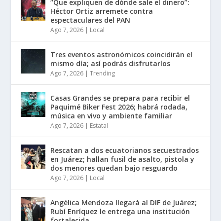
“Que expliquen de dónde sale el dinero”:
Héctor Ortiz arremete contra
espectaculares del PAN
Ago 7, 2026
|
Local
Tres eventos astronómicos coincidirán el
mismo día; así podrás disfrutarlos
Ago 7, 2026
|
Trending
Casas Grandes se prepara para recibir el
Paquimé Biker Fest 2026; habrá rodada,
música en vivo y ambiente familiar
Ago 7, 2026
|
Estatal
Rescatan a dos ecuatorianos secuestrados
en Juárez; hallan fusil de asalto, pistola y
dos menores quedan bajo resguardo
Ago 7, 2026
|
Local
Angélica Mendoza llegará al DIF de Juárez;
Rubí Enríquez le entrega una institución
fortalecida