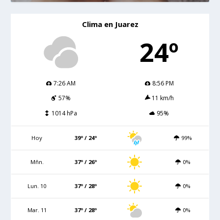
Clima en Juarez
24º
7:26 AM
8:56 PM
57%
11 km/h
1014 hPa
95%
Hoy
39º / 24º
99%
Mñn.
37º / 26º
0%
Lun. 10
37º / 28º
0%
Mar. 11
37º / 28º
0%