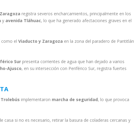
 Zaragoza
registra severos encharcamientos, principalmente en los
n
y
avenida Tláhuac
, lo que ha generado afectaciones graves en el
sí como el
Viaducto y Zaragoza
en la zona del paradero de Pantitlán
férico Sur
presenta corrientes de agua que han dejado a varios
cho-Ajusco
, en su intersección con Periférico Sur, registra fuertes
NTA
 Trolebús
implementaron
marcha de seguridad
, lo que provoca
e casa si no es necesario, retirar la basura de coladeras cercanas y