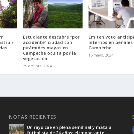
um
Estudiante descubre “por
Emiten voto antici
struir
accidente” ciudad con
internos en penales
ndas
pirámides mayas en
Campeche
Campeche oculta por la
16 mayo, 2024
vegetación
29 octubre, 2024
NOTAS RECIENTES
Un rayo cae en plena semifinal y mata a
futbolista de 24 años; el impactante