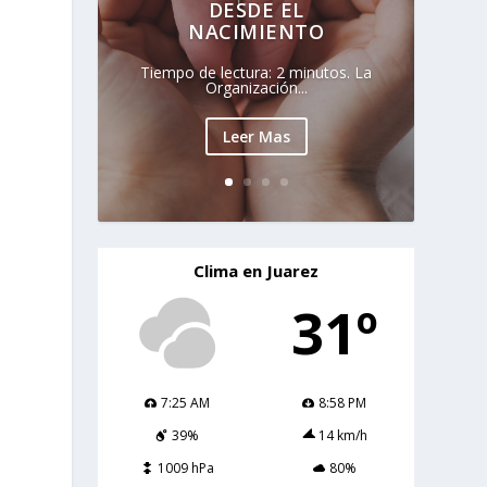
DESDE EL
NACIMIENTO
Tiempo de lectura: 2 minutos. La
Organización...
Leer Mas
Clima en Juarez
31º
7:25 AM
8:58 PM
39%
14 km/h
1009 hPa
80%