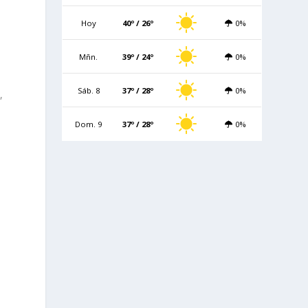
Hoy
40º / 26º
0%
Mñn.
39º / 24º
0%
Sáb. 8
37º / 28º
0%
,
Dom. 9
37º / 28º
0%