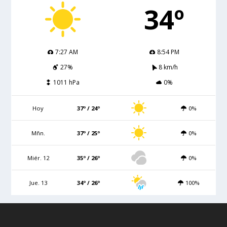
34º
7:27 AM
8:54 PM
27%
8 km/h
1011 hPa
0%
Hoy
37º / 24º
0%
Mñn.
37º / 25º
0%
Miér. 12
35º / 26º
0%
Jue. 13
34º / 26º
100%