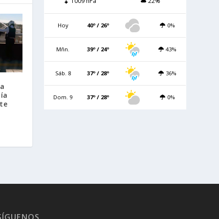
1009 hPa
22%
Hoy
40º / 26º
0%
Mñn.
39º / 24º
43%
Sáb. 8
37º / 28º
36%
 a
ía
Dom. 9
37º / 28º
0%
te
SÍGUENOS