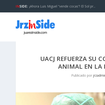
IN
SIDE:
¡Ahora Luis Miguel “vende cocas”! El Sol pr...
UACJ REFUERZA SU 
ANIMAL EN LA
Publicado por
jrzadmi