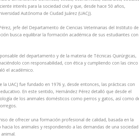
eciente interés para la sociedad civil y que, desde hace 50 años,
Universidad Autónoma de Ciudad Juárez (UACJ).
érez, jefe del Departamento de Ciencias Veterinarias del Instituto de
tución busca equilibrar la formación académica de sus estudiantes con
ponsable del departamento y de la materia de Técnicas Quirúrgicas,
haciéndolo con responsabilidad, con ética y cumpliendo con las cinco
aló el académico.
e la UACJ fue fundado en 1976 y, desde entonces, las prácticas con
educativo. En este sentido, Hernández Pérez detalló que desde el
fología de los animales domésticos como perros y gatos, así como d
orregos.
iso de ofrecer una formación profesional de calidad, basada en la
eto hacia los animales y respondiendo a las demandas de una sociedad
 animal.