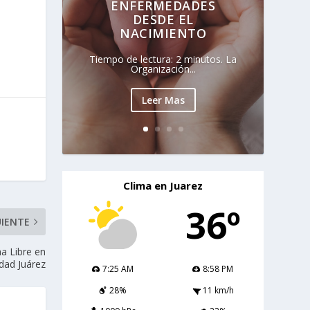
ENFERMEDADES
DESDE EL
NACIMIENTO
Tiempo de lectura: 2 minutos. La
Organización...
Leer Mas
Clima en Juarez
36º
UIENTE
ha Libre en
dad Juárez
7:25 AM
8:58 PM
28%
11 km/h