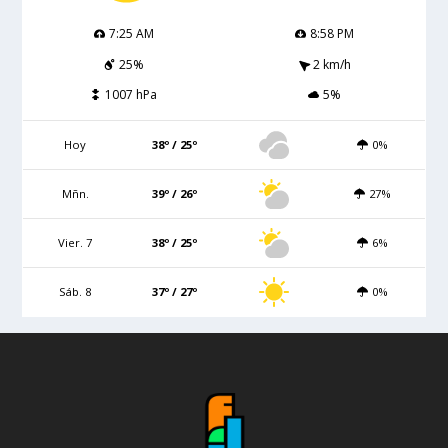
7:25 AM
8:58 PM
25%
2 km/h
1007 hPa
5%
Hoy
38º / 25º
0%
Mñn.
39º / 26º
27%
Vier. 7
38º / 25º
6%
Sáb. 8
37º / 27º
0%