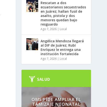
Rescatan a dos
ecuatorianos secuestrados
en Juárez; hallan fusil de
r
asalto, pistola y dos
menores quedan bajo
resguardo
Ago 7, 2026
|
Local
Angélica Mendoza llegará
al DIF de Juárez; Rubí
Enríquez le entrega una
l
institución fortalecida
Ago 7, 2026
|
Local
SALUD
OMS PIDE AMPLIAR EL
TAMIZAJE NEONATAL