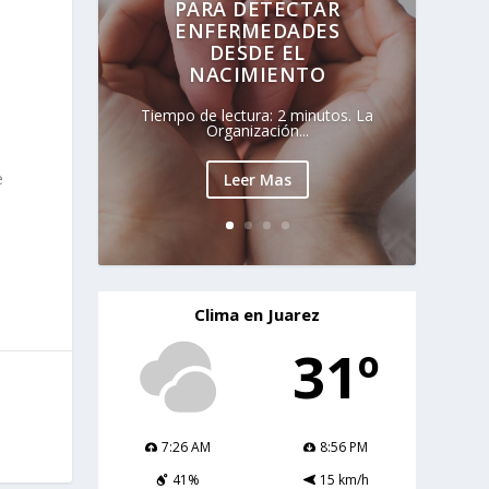
PARA DETECTAR
ENFERMEDADES
DESDE EL
NACIMIENTO
Tiempo de lectura: 2 minutos. La
Organización...
e
Leer Mas
Clima en Juarez
31º
7:26 AM
8:56 PM
41%
15 km/h