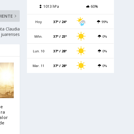
1013 hPa
60%
UIENTE
Hoy
37º / 24º
99%
ta Claudia
 juarenses
Mñn.
37º / 23º
0%
Lun. 10
37º / 28º
0%
Mar. 11
37º / 28º
0%
te
ara
alor
de