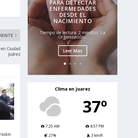
PARA DETECTAR
ENFERMEDADES
DESDE EL
NACIMIENTO
Tiempo de lectura: 2 minutos. La
UIENTE
Organización...
o en Ciudad
Leer Mas
Juárez
Clima en Juarez
37º
7:25 AM
8:57 PM
rsión
27%
3 km/h