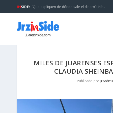
IN
SIDE:
“Que expliquen de dónde sale el dinero”: Hé...
MILES DE JUARENSES ES
CLAUDIA SHEINBA
Publicado por
jrzadmi