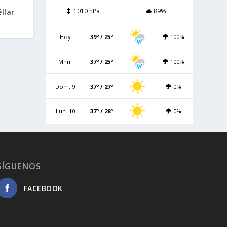
1010 hPa
89%
llar
Hoy
39º / 25º
100%
Mñn.
37º / 25º
100%
Dom. 9
37º / 27º
0%
Lun. 10
37º / 28º
0%
SÍGUENOS
FACEBOOK