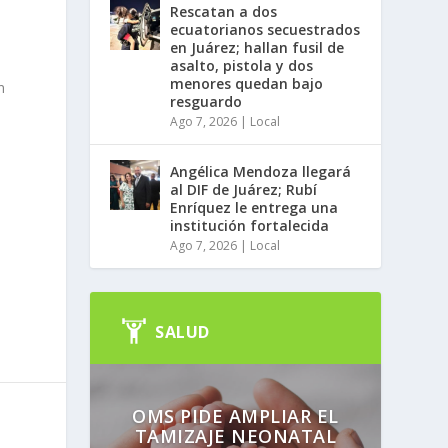
Rescatan a dos
ecuatorianos secuestrados
en Juárez; hallan fusil de
s
asalto, pistola y dos
menores quedan bajo
n
resguardo
Ago 7, 2026
|
Local
Angélica Mendoza llegará
al DIF de Juárez; Rubí
Enríquez le entrega una
institución fortalecida
Ago 7, 2026
|
Local
SALUD
OMS PIDE AMPLIAR EL
TAMIZAJE NEONATAL