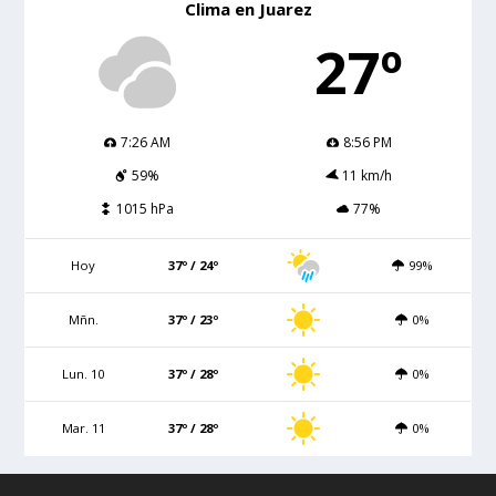
Clima en Juarez
27º
7:26 AM
8:56 PM
59%
11 km/h
1015 hPa
77%
Hoy
37º / 24º
99%
Mñn.
37º / 23º
0%
Lun. 10
37º / 28º
0%
Mar. 11
37º / 28º
0%