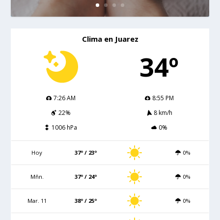
Clima en Juarez
34º
7:26 AM
8:55 PM
22%
8 km/h
1006 hPa
0%
Hoy
37º / 23º
0%
Mñn.
37º / 24º
0%
Mar. 11
38º / 25º
0%