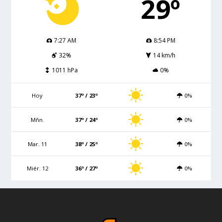
29º
7:27 AM
8:54 PM
32%
14 km/h
1011 hPa
0%
Hoy
37º / 23º
0%
Mñn.
37º / 24º
0%
Mar. 11
38º / 25º
0%
Miér. 12
36º / 27º
0%