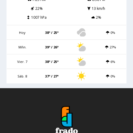
22%
13 km/h
1007 hPa
2%
Hoy
38º / 25º
0%
Mñn.
39º / 26º
27%
Vier. 7
38º / 25º
6%
Sáb. 8
37º / 27º
0%