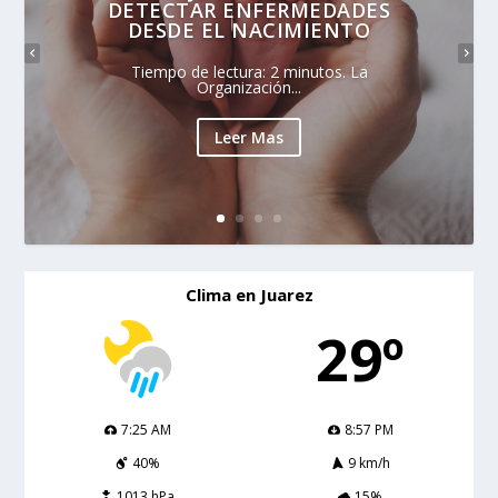
DETECTAR ENFERMEDADES
DESDE EL NACIMIENTO
Tiempo de lectura: 2 minutos. La
Organización...
Leer Mas
Clima en Juarez
29º
7:25 AM
8:57 PM
40%
9 km/h
1013 hPa
15%