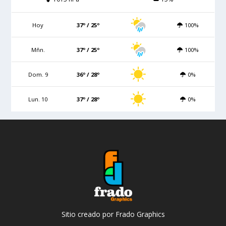
Hoy
37º / 25º
100%
Mñn.
37º / 25º
100%
Dom. 9
36º / 28º
0%
Lun. 10
37º / 28º
0%
Sitio creado por Frado Graphics