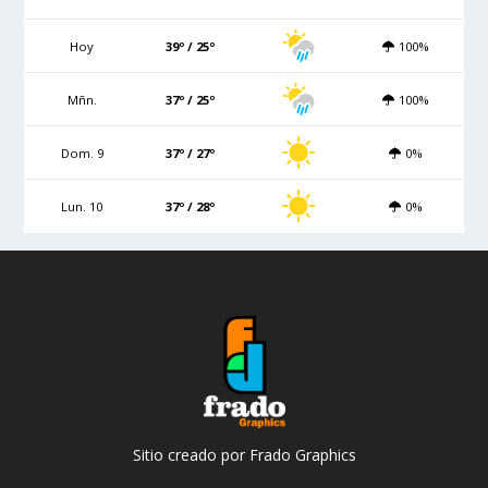
Hoy
39º / 25º
100%
Mñn.
37º / 25º
100%
Dom. 9
37º / 27º
0%
Lun. 10
37º / 28º
0%
Sitio creado por Frado Graphics