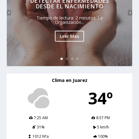
DETECTAR ENFERMEDADES
DESDE EL NACIMIENTO
Tiempo de lectura: 2 minutos. La
Organización...
Leer Mas
Clima en Juarez
34º
7:25 AM
8:57 PM
31%
5 km/h
1012 hPa
100%