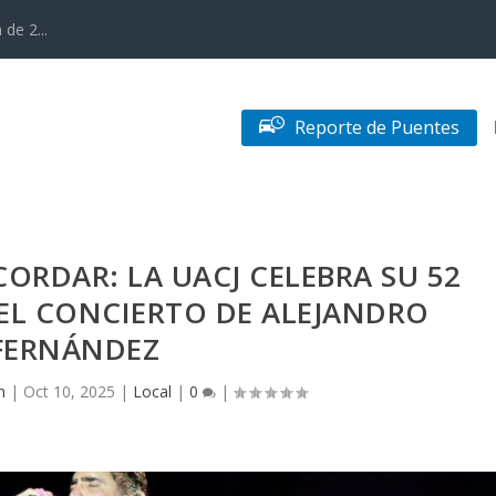
de 2...
Reporte de Puentes
ORDAR: LA UACJ CELEBRA SU 52
EL CONCIERTO DE ALEJANDRO
FERNÁNDEZ
n
|
Oct 10, 2025
|
Local
|
0
|