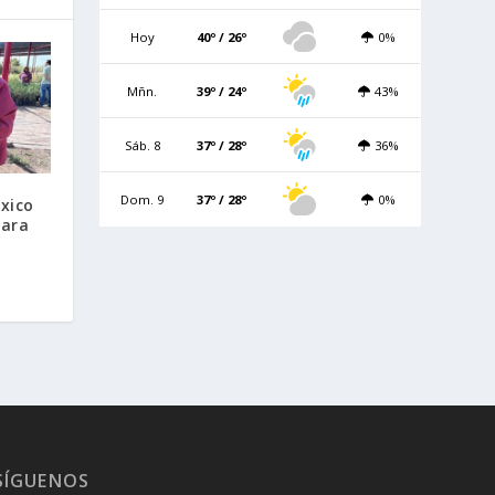
Hoy
40º / 26º
0%
Mñn.
39º / 24º
43%
Sáb. 8
37º / 28º
36%
Dom. 9
37º / 28º
0%
xico
para
SÍGUENOS