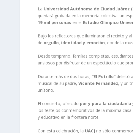
La
Universidad Autónoma de Ciudad Juárez (
quedará grabada en la memoria colectiva: un esp
19 mil personas
en el
Estadio Olímpico Univer
Bajo los reflectores que iluminaron el recinto y al
de
orgullo, identidad y emoción
, donde la mús
Desde temprano, familias completas, estudiantes,
ansiosos por disfrutar de un espectáculo que prom
Durante más de dos horas,
“El Potrillo”
deleitó a
musical de su padre,
Vicente Fernández
, y un t
unísono.
El concierto, ofrecido
por y para la ciudadanía
los festejos conmemorativos de la máxima casa d
y educativo en la frontera norte.
Con esta celebración, la
UACJ
no sólo conmemoró 