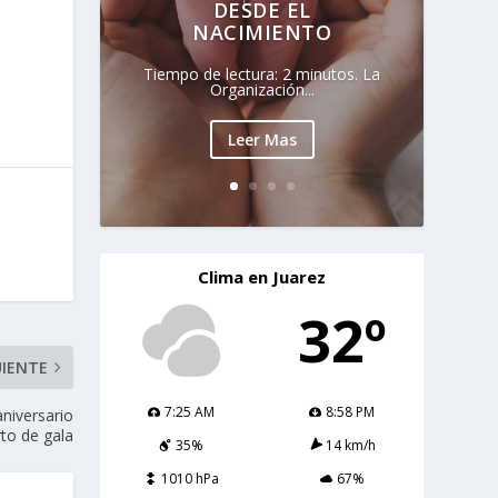
DESDE EL
NACIMIENTO
Tiempo de lectura: 2 minutos. La
Organización...
Leer Mas
Clima en Juarez
32º
UIENTE
7:25 AM
8:58 PM
aniversario
rto de gala
35%
14 km/h
1010 hPa
67%