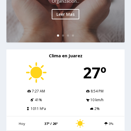
Organización...
Leer Mas
Clima en Juarez
27º
7:27 AM
8:54 PM
41%
10 km/h
1011 hPa
2%
Hoy
37º / 26º
0%