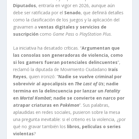
Diputados
, entraría en vigor en 2026, aunque aún
debe ser ratificada por el
Senado
, que definirá detalles
como la clasificación de los juegos y la aplicación del
gravamen a
ventas digitales y servicios de
suscripción
como
Game Pass
o
PlayStation Plus
.
La iniciativa ha desatado críticas. “
Argumentan que
las consolas son generadoras de violencia, como
si los gamers fueran potenciales delincuentes
”,
reclamó la diputada de Movimiento Ciudadano
Iraís
Reyes
, quien ironizó: “
Nadie se vuelve criminal por
sobrevivir al apocalipsis en
The Last of Us
; nadie
termina en la delincuencia por lanzar un
Fatality
en
Mortal Kombat
; nadie se convierte en narco por
atrapar criaturas en
Pokémon
”. Sus palabras,
aplaudidas en redes sociales, pusieron sobre la mesa
una pregunta inevitable: si el criterio es la violencia, ¿por
qué no gravar también los
libros, películas o series
violentas
?