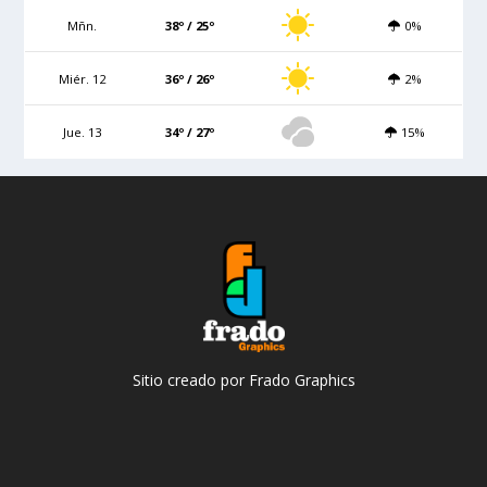
Mñn.
38º / 25º
0%
Miér. 12
36º / 26º
2%
Jue. 13
34º / 27º
15%
Sitio creado por Frado Graphics