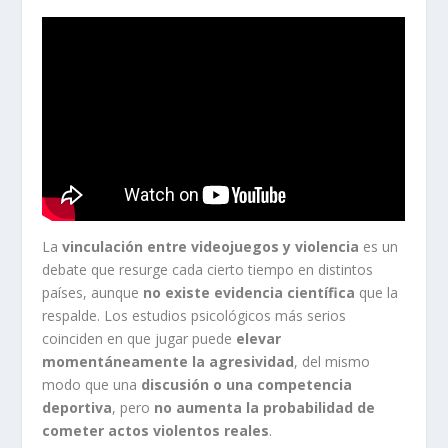
La
vinculación entre videojuegos y violencia
es un
debate que resurge cada cierto tiempo en distintos
países, aunque
no existe evidencia científica
que la
respalde. Los estudios psicológicos más serios
coinciden en que jugar puede
elevar
momentáneamente la agresividad
, del mismo
modo que una
discusión o una competencia
deportiva
, pero
no aumenta la probabilidad de
cometer actos violentos reales
.