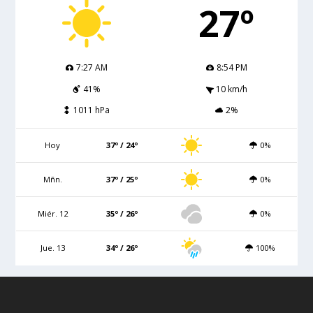
27º
7:27 AM
8:54 PM
41%
10 km/h
1011 hPa
2%
Hoy
37º / 24º
0%
Mñn.
37º / 25º
0%
Miér. 12
35º / 26º
0%
Jue. 13
34º / 26º
100%