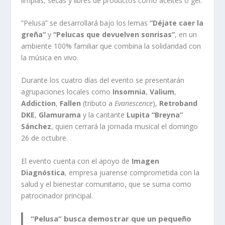
limpias, secas y libres de productos como aceites o gel.
“Pelusa” se desarrollará bajo los lemas
“Déjate caer la
greña”
y
“Pelucas que devuelven sonrisas”
, en un
ambiente 100% familiar que combina la solidaridad con
la música en vivo.
Durante los cuatro días del evento se presentarán
agrupaciones locales como
Insomnia
,
Valium
,
Addiction
,
Fallen
(tributo a
Evanescence
),
Retroband
DKE
,
Glamurama
y la cantante
Lupita “Breyna”
Sánchez
, quien cerrará la jornada musical el domingo
26 de octubre.
El evento cuenta con el apoyo de
Imagen
Diagnóstica
, empresa juarense comprometida con la
salud y el bienestar comunitario, que se suma como
patrocinador principal.
“Pelusa” busca demostrar que un pequeño