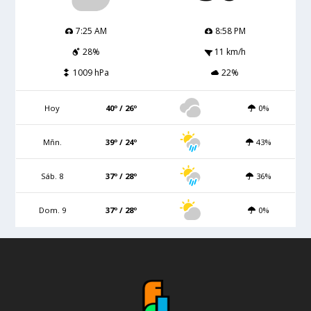
7:25 AM
8:58 PM
28%
11 km/h
1009 hPa
22%
Hoy
40º / 26º
0%
Mñn.
39º / 24º
43%
Sáb. 8
37º / 28º
36%
Dom. 9
37º / 28º
0%