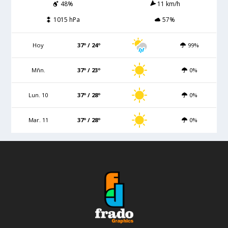
48%
11 km/h
1015 hPa
57%
Hoy
37º / 24º
99%
Mñn.
37º / 23º
0%
Lun. 10
37º / 28º
0%
Mar. 11
37º / 28º
0%