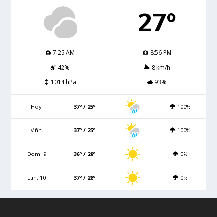
27º
7:26 AM
8:56 PM
42%
8 km/h
1014 hPa
93%
Hoy
37º / 25º
100%
Mñn.
37º / 25º
100%
Dom. 9
36º / 28º
0%
Lun. 10
37º / 28º
0%