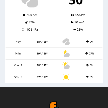
7:25 AM
8:58 PM
37%
10 km/h
1008 hPa
28%
Hoy
38º / 25º
0%
Mñn.
39º / 26º
27%
Vier. 7
38º / 25º
6%
Sáb. 8
37º / 27º
0%