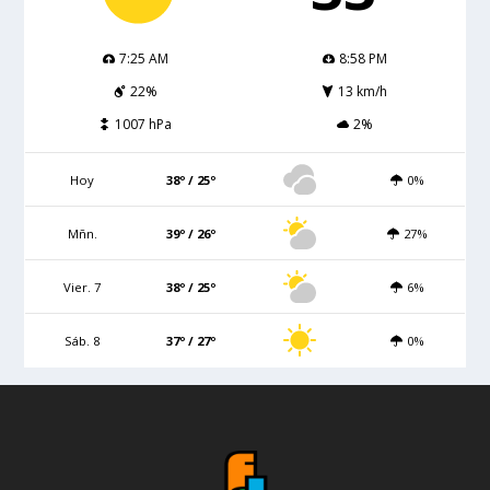
7:25 AM
8:58 PM
22%
13 km/h
1007 hPa
2%
Hoy
38º / 25º
0%
Mñn.
39º / 26º
27%
Vier. 7
38º / 25º
6%
Sáb. 8
37º / 27º
0%