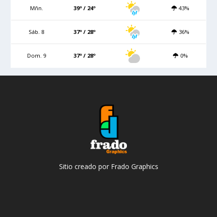
Mñn.
39º / 24º
43%
Sáb. 8
37º / 28º
36%
Dom. 9
37º / 28º
0%
Sitio creado por Frado Graphics