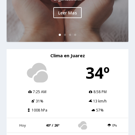
Leer Mas
Clima en Juarez
34º
7:25 AM
8:58 PM
31%
13 km/h
1008 hPa
57%
Hoy
40º / 26º
0%