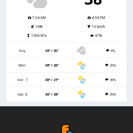
7:24 AM
8:59 PM
18%
13 km/h
1004 hPa
47%
Hoy
39º / 25º
0%
Mñn.
38º / 26º
20%
Vier. 7
38º / 27º
30%
Sáb. 8
36º / 28º
35%