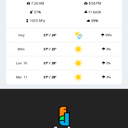
7:26 AM
8:56 PM
57%
11 km/h
1015 hPa
99%
Hoy
37º / 24º
99%
Mñn.
37º / 23º
0%
Lun. 10
37º / 28º
0%
Mar. 11
37º / 28º
0%