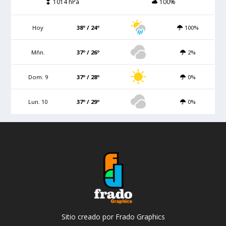
1014 hPa
100%
Hoy
38º / 24º
100%
Mñn.
37º / 26º
2%
Dom. 9
37º / 28º
0%
Lun. 10
37º / 29º
0%
Sitio creado por Frado Graphics