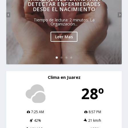
DETECTAR ENFERMEDADES
DESDE EL NACIMIENTO
Tiempo de lectura: 2 minutos. La
Organización...
Leer Mas
Clima en Juarez
28º
7:25 AM
8:57 PM
42%
21 km/h