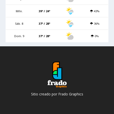
Mñn.
39º / 24º
43%
Sáb. 8
37º / 28º
36%
Dom. 9
37º / 28º
0%
Sitio creado por Frado Graphics