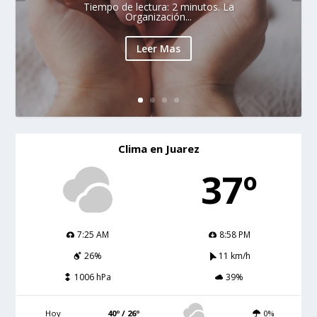
Tiempo de lectura: 2 minutos. La
Organización...
Leer Mas
Clima en Juarez
37º
7:25 AM
8:58 PM
26%
11 km/h
1006 hPa
39%
Hoy
40º / 26º
0%