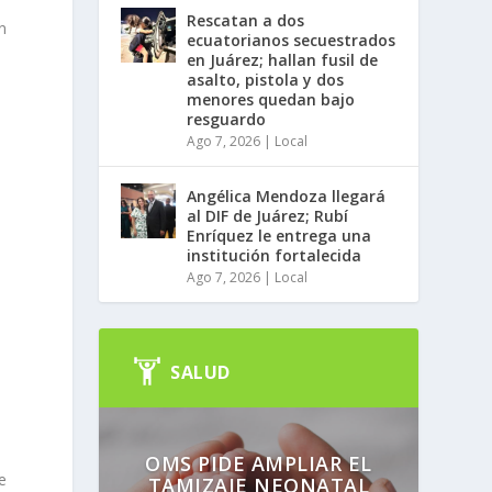
Rescatan a dos
n
ecuatorianos secuestrados
en Juárez; hallan fusil de
asalto, pistola y dos
menores quedan bajo
e
resguardo
Ago 7, 2026
|
Local
Angélica Mendoza llegará
al DIF de Juárez; Rubí
Enríquez le entrega una
institución fortalecida
Ago 7, 2026
|
Local
SALUD
s
OMS PIDE AMPLIAR EL
e
TAMIZAJE NEONATAL