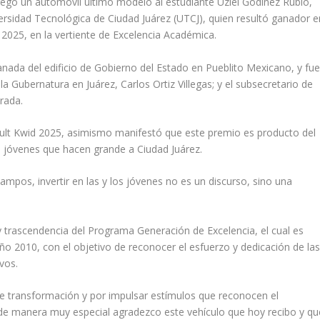
regó un automóvil último modelo al estudiante Uziel Godínez Rubio,
ersidad Tecnológica de Ciudad Juárez (UTCJ), quien resultó ganador e
2025, en la vertiente de Excelencia Académica.
anada del edificio de Gobierno del Estado en Pueblito Mexicano, y fu
a Gubernatura en Juárez, Carlos Ortiz Villegas; y el subsecretario de
rada.
enault Kwid 2025, asimismo manifestó que este premio es producto del
los jóvenes que hacen grande a Ciudad Juárez.
pos, invertir en las y los jóvenes no es un discurso, sino una
y trascendencia del Programa Generación de Excelencia, el cual es
ño 2010, con el objetivo de reconocer el esfuerzo y dedicación de la
ivos.
e transformación y por impulsar estímulos que reconocen el
a, de manera muy especial agradezco este vehículo que hoy recibo y qu