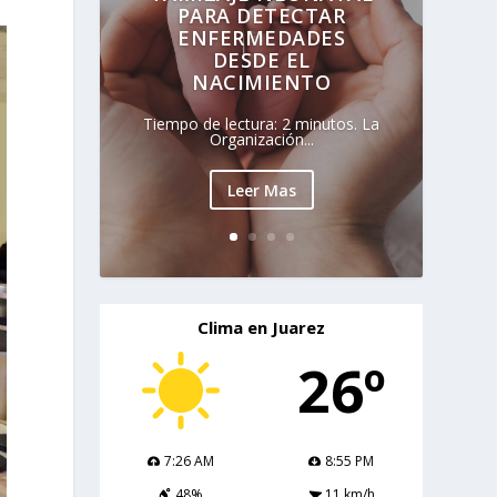
PARA DETECTAR
ENFERMEDADES
DESDE EL
NACIMIENTO
Tiempo de lectura: 2 minutos. La
Organización...
Leer Mas
Clima en Juarez
26º
7:26 AM
8:55 PM
48%
11 km/h