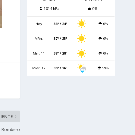
1014 hPa
0%
Hoy
36º / 24º
0%
Mñn.
37º / 25º
0%
Mar. 11
38º / 28º
0%
Miér. 12
36º / 26º
59%
UIENTE
ta Bombero