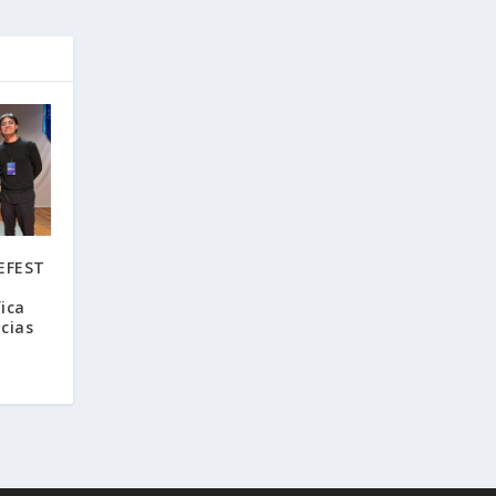
VEFEST
fica
ncias