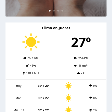
Clima en Juarez
27º
7:27 AM
8:54 PM
41%
10 km/h
1011 hPa
2%
Hoy
37º / 26º
0%
Mñn.
38º / 25º
0%
Miér. 12
36º / 26º
2%