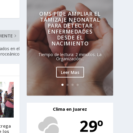
OMS PIDE AMPLIAR EL
TAMIZAJE NEONATAL
PARA DETECTAR
ENFERMEDADES
UIENTE
DESDE EL
NACIMIENTO
ados en el
teroceánico
Tiempo de lectura: 2 minutos. La
Organización...
Leer Mas
Clima en Juarez
29º
trega
e los