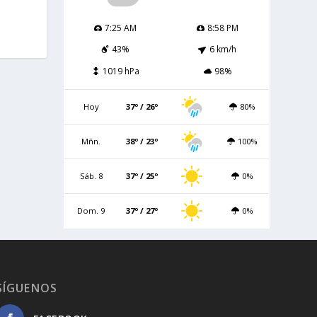
7:25 AM
8:58 PM
43%
6 km/h
1019 hPa
98%
Hoy
37º / 26º
80%
Mñn.
38º / 23º
100%
Sáb. 8
37º / 25º
0%
Dom. 9
37º / 27º
0%
SÍGUENOS