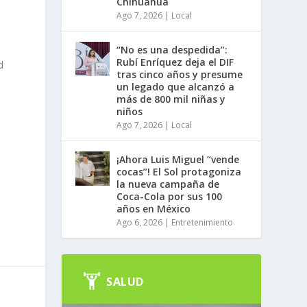
Chihuahua
Ago 7, 2026
|
Local
“No es una despedida”:
Rubí Enríquez deja el DIF
d
tras cinco años y presume
s
un legado que alcanzó a
más de 800 mil niñas y
niños
Ago 7, 2026
|
Local
¡Ahora Luis Miguel “vende
cocas”! El Sol protagoniza
la nueva campaña de
Coca-Cola por sus 100
años en México
Ago 6, 2026
|
Entretenimiento
SALUD