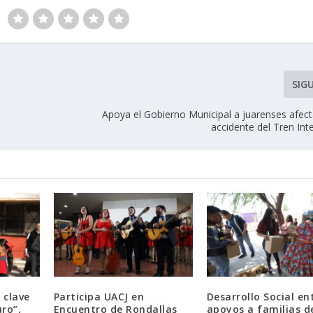
SIG
Apoya el Gobierno Municipal a juarenses afect
accidente del Tren In
 clave
Participa UACJ en
Desarrollo Social en
ro”,
Encuentro de Rondallas
apoyos a familias d