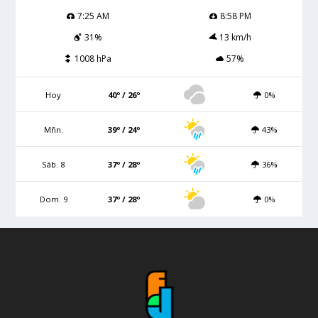
7:25 AM
8:58 PM
31%
13 km/h
1008 hPa
57%
Hoy
40º / 26º
0%
Mñn.
39º / 24º
43%
Sáb. 8
37º / 28º
36%
Dom. 9
37º / 28º
0%