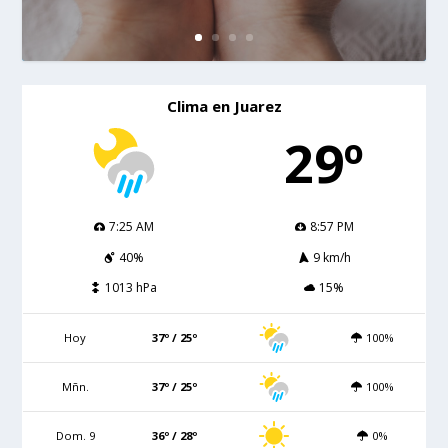
Clima en Juarez
29º
7:25 AM
8:57 PM
40%
9 km/h
1013 hPa
15%
Hoy
37º / 25º
100%
Mñn.
37º / 25º
100%
Dom. 9
36º / 28º
0%