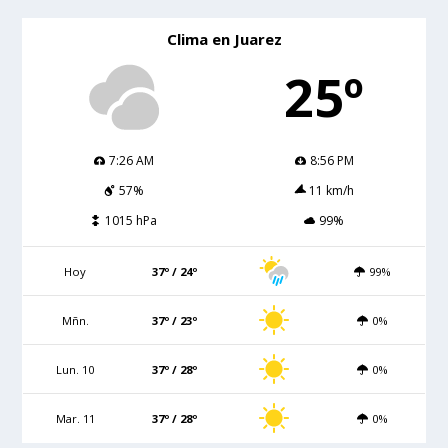
Clima en Juarez
25º
7:26 AM
8:56 PM
57%
11 km/h
1015 hPa
99%
Hoy
37º / 24º
99%
Mñn.
37º / 23º
0%
Lun. 10
37º / 28º
0%
Mar. 11
37º / 28º
0%