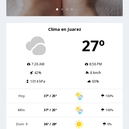
Clima en Juarez
27º
7:26 AM
8:56 PM
42%
8 km/h
1014 hPa
93%
Hoy
37º / 25º
100%
Mñn.
37º / 25º
100%
Dom. 9
36º / 28º
0%